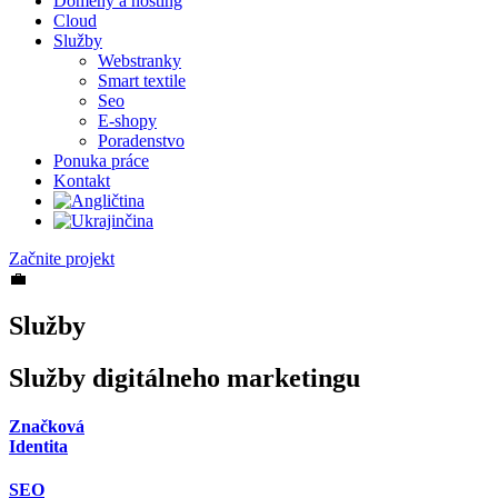
Domény a hosting
Cloud
Služby
Webstranky
Smart textile
Seo
E-shopy
Poradenstvo
Ponuka práce
Kontakt
Začnite projekt
💼
Služby
Služby
digitálneho marketingu
Značková
Identita
SEO