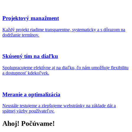
Projektový manažment
Každý projekt riadime transparentne, systematicky a s dôrazom na
dodržanie termínov.
Skúsený tím na diaľku
Spolupracujeme efektívne aj na diaľku, čo nám umožňuje flexibilitu
a dostupnosť kdekoľvek.
Meranie a optimalizácia
Neustále testujeme a zlepšujeme webstránky na základe dát a
spätnej väzby používateľov.
Ahoj! Počúvame!