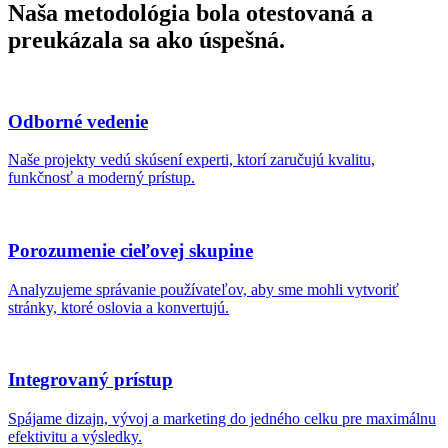
Naša metodológia
bola otestovaná a
preukázala sa ako
úspešná
.
Odborné vedenie
Naše projekty vedú skúsení experti, ktorí zaručujú kvalitu,
funkčnosť a moderný prístup.
Porozumenie cieľovej skupine
Analyzujeme správanie používateľov, aby sme mohli vytvoriť
stránky, ktoré oslovia a konvertujú.
Integrovaný prístup
Spájame dizajn, vývoj a marketing do jedného celku pre maximálnu
efektivitu a výsledky.