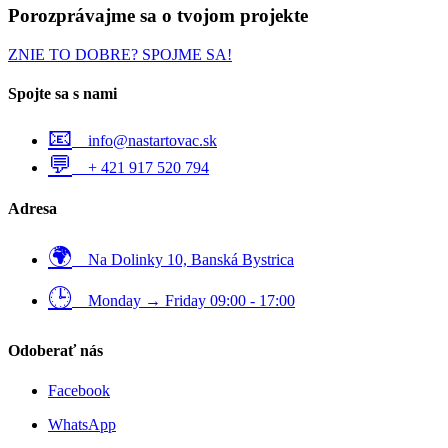
Porozprávajme sa o
tvojom projekte
ZNIE TO DOBRE? SPOJME SA!
Spojte sa s nami
📧
info@nastartovac.sk
💬
+ 421 917 520 794
Adresa
🌍
Na Dolinky 10, Banská Bystrica
🕒
Monday → Friday 09:00 - 17:00
Odoberať nás
Facebook
WhatsApp