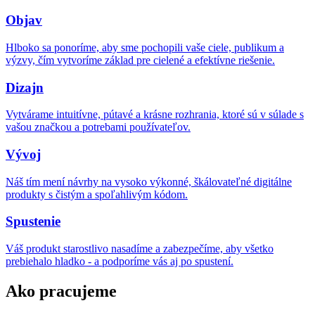
Objav
Hlboko sa ponoríme, aby sme pochopili vaše ciele, publikum a
výzvy, čím vytvoríme základ pre cielené a efektívne riešenie.
Dizajn
Vytvárame intuitívne, pútavé a krásne rozhrania, ktoré sú v súlade s
vašou značkou a potrebami používateľov.
Vývoj
Náš tím mení návrhy na vysoko výkonné, škálovateľné digitálne
produkty s čistým a spoľahlivým kódom.
Spustenie
Váš produkt starostlivo nasadíme a zabezpečíme, aby všetko
prebiehalo hladko - a podporíme vás aj po spustení.
Ako pracujeme