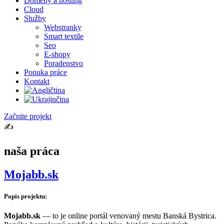
Domény a hosting
Cloud
Služby
Webstranky
Smart textile
Seo
E-shopy
Poradenstvo
Ponuka práce
Kontakt
Začnite projekt
✍️
naša práca
Mojabb
.sk
Popis projektu:
Mojabb.sk
— to je online portál venovaný mestu Banská Bystrica.