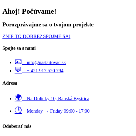
Ahoj! Počúvame!
Porozprávajme sa o
tvojom projekte
ZNIE TO DOBRE? SPOJME SA!
Spojte sa s nami
📧
info@nastartovac.sk
💬
+ 421 917 520 794
Adresa
🌍
Na Dolinky 10, Banská Bystrica
🕒
Monday → Friday 09:00 - 17:00
Odoberať nás