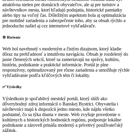
atraktívna nielen pre domácich obyvateľov, ale aj pre turistov a
návštevníkov mesta, ktorí hľadajú podujatia, historické pamiatky
alebo tipy na voľný čas. Dôležitým aspektom bola aj optimalizácia
pre mobilné zariadenia a zabezpečenie toho, aby sa obsah rýchlo a
jednoducho našiel aj cez internetové vyhľadávače.
⚙️ Riešenie
Web bol navrhnutý s moderným a čistým dizajnom, ktorý kladie
dôraz na prehľadnosť a intuitívnu navigáciu. Obsah je rozdelený do
jasne členených sekcií, ktoré sa zameriavajú na správy, kultúru,
históriu, podnikanie a praktické informácie. Portál je plne
responzívny, optimalizovaný pre rôzne zariadenia a umožňuje rýchle
vyhľadávanie podľa kľúčových tém či lokality.
✅ Výsledky
Výsledkom je spoľahlivý mestský portál, ktorý slúži ako
dôveryhodný zdroj informácií o Banskej Bystrici. Obyvatelia i
návštevníci majú k dispozícii jedno miesto, kde nájdu všetko
podstatné, čo sa týka diania v meste. Web zvyšuje povedomie o
kultúrnych a historických hodnotách regiónu, podporuje lokálne
podnikanie a zároveň prináša moderný a prívetivý používateľský
zážitok.