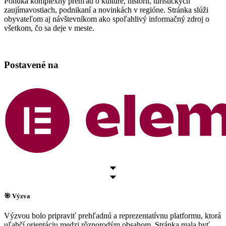
Ponúka komplexný prehľad o kultúre, histórii, turistických
zaujímavostiach, podnikaní a novinkách v regióne. Stránka slúži
obyvateľom aj návštevníkom ako spoľahlivý informačný zdroj o
všetkom, čo sa deje v meste.
Postavené na
🎯 Výzva
Výzvou bolo pripraviť prehľadnú a reprezentatívnu platformu, ktorá
uľahčí orientáciu medzi rôznorodým obsahom. Stránka mala byť